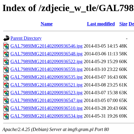
Index of /zdjecie_w_tle/GAL79
Name
Last modified
Size
De
Parent Directory
-
GAL7989IMG201402090936546.jpg
2014-03-05 14:15
48K
GAL7989IMG201402090936548.jpg
2014-03-06 11:13
58K
GAL7989IMG201402090936522.jpg
2014-05-29 15:29
60K
GAL7989IMG201402090936559.jpg
2014-03-10 23:22
60K
GAL7989IMG201402090936535.jpg
2014-03-07 16:43
60K
GAL7989IMG201402090936521.jpg
2014-03-08 23:25
61K
GAL7989IMG201402090936523.jpg
2014-03-07 15:38
63K
GAL7989IMG201402090936547.jpg
2014-03-05 07:00
65K
GAL7989IMG201402090936510.jpg
2014-03-28 20:43
66K
GAL7989IMG201402090936534.jpg
2014-05-31 19:26
69K
Apache/2.4.25 (Debian) Server at img9.gram.pl Port 80