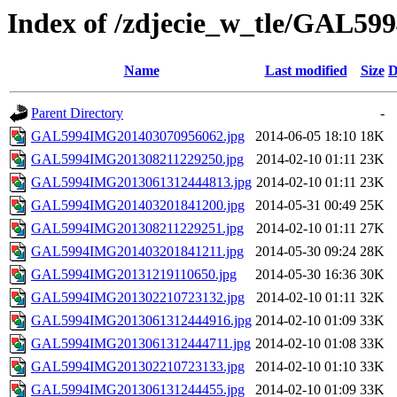
Index of /zdjecie_w_tle/GAL59
Name
Last modified
Size
D
Parent Directory
-
GAL5994IMG201403070956062.jpg
2014-06-05 18:10
18K
GAL5994IMG201308211229250.jpg
2014-02-10 01:11
23K
GAL5994IMG2013061312444813.jpg
2014-02-10 01:11
23K
GAL5994IMG201403201841200.jpg
2014-05-31 00:49
25K
GAL5994IMG201308211229251.jpg
2014-02-10 01:11
27K
GAL5994IMG201403201841211.jpg
2014-05-30 09:24
28K
GAL5994IMG20131219110650.jpg
2014-05-30 16:36
30K
GAL5994IMG201302210723132.jpg
2014-02-10 01:11
32K
GAL5994IMG2013061312444916.jpg
2014-02-10 01:09
33K
GAL5994IMG2013061312444711.jpg
2014-02-10 01:08
33K
GAL5994IMG201302210723133.jpg
2014-02-10 01:10
33K
GAL5994IMG201306131244455.jpg
2014-02-10 01:09
33K